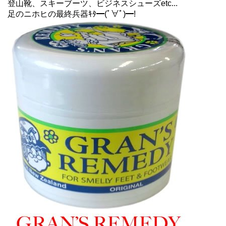
登山靴、スキーブーツ、ビジネスシューズetc...
足のニホヒの最終兵器ｷﾀ━(ﾟ∀ﾟ)━!