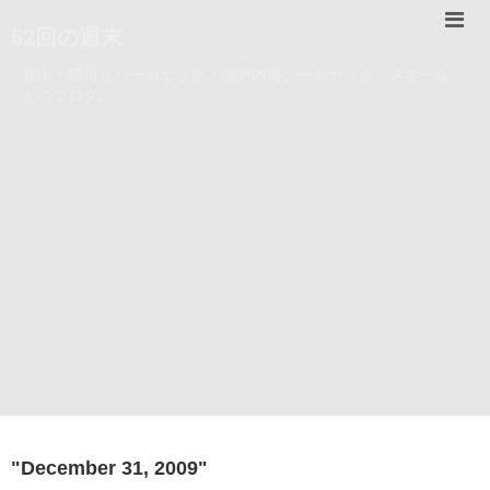
52回の週末
登山・錦川リバーカヤック・瀬戸内海シーカヤック・スキーな
どのブログ。
"
December 31, 2009
"