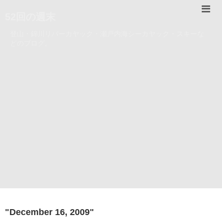
52回の週末
登山・錦川リバーカヤック・瀬戸内海シーカヤック・スキーな
どのブログ。
"
December 16, 2009
"