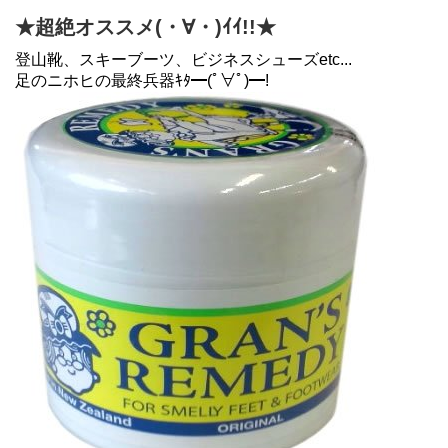
★超絶オススメ(・∀・)ｲｲ!!★
登山靴、スキーブーツ、ビジネスシューズetc...
足のニホヒの最終兵器ｷﾀ━(ﾟ∀ﾟ)━!