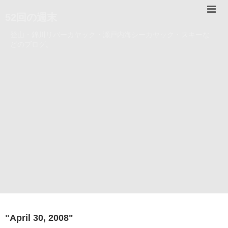
52回の週末
登山・錦川リバーカヤック・瀬戸内海シーカヤック・スキーな
どのブログ。
"
April 30, 2008
"