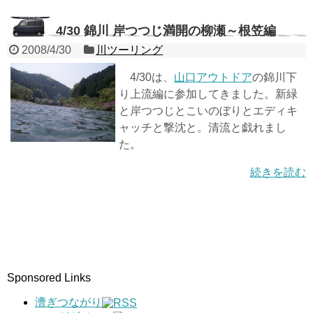
4/30 錦川 岸つつじ満開の柳瀬～根笠編
2008/4/30
川ツーリング
4/30は、
山口アウトドア
の錦川下
り上流編に参加してきました。新緑
と岸つつじとこいのぼりとエディキ
ャッチと撃沈と。清流と戯れまし
た。
続きを読む
Sponsored Links
漕ぎつながり