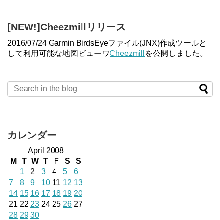
[NEW!]Cheezmillリリース
2016/07/24 Garmin BirdsEyeファイル(JNX)作成ツールと
して利用可能な地図ビューワ
Cheezmill
を公開しました。
カレンダー
April 2008
M
T
W
T
F
S
S
1
2
3
4
5
6
7
8
9
10
11
12
13
14
15
16
17
18
19
20
21
22
23
24
25
26
27
28
29
30