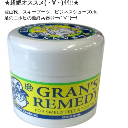
★超絶オススメ(・∀・)ｲｲ!!★
登山靴、スキーブーツ、ビジネスシューズetc...
足のニホヒの最終兵器ｷﾀ━(ﾟ∀ﾟ)━!