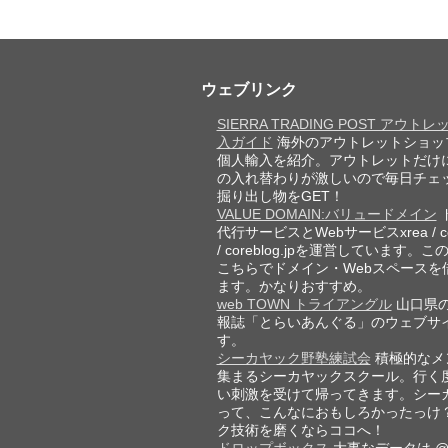
ウェブリンク
SIERRA TRADING POST アウト
入ガイド
海外のアウトレットショッ
個人輸入を紹介。アウトレットだけ
の入れ替わりが激しいので毎日チェ
掘り出し物をGET！
VALUE DOMAIN:バリュードメイン
代行サービスとWebサービスxrea / cor
/ coreblog.jpを運営しています。
こちらでドメイン・Webスペースを
ます。かなりおすすめ。
web TOWN トライアングル
山口県
報誌「とらいあんぐる」のウェブサ
す。
シーカヤック野塾練試会
積極的なメ
集まるシーカヤックスクール。行く
い刺激を受けて帰ってきます。シー
って、こんなにおもしろかったっけ
ク技術を磨くならココへ！
ドロップボックス
大事なデータは @D