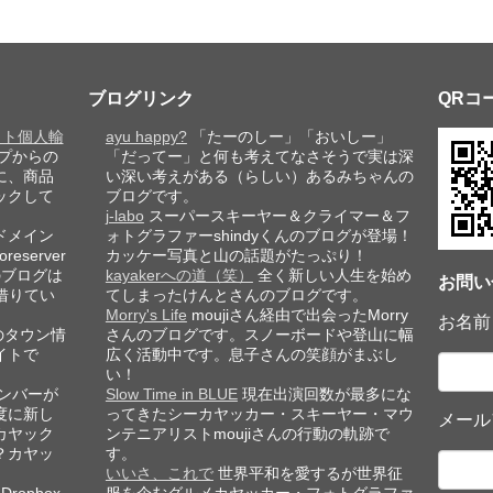
ブログリンク
QRコ
レット個人輸
ayu happy?
「たーのしー」「おいしー」
プからの
「だってー」と何も考えてなさそうで実は深
に、商品
い深い考えがある（らしい）あるみちゃんの
ックして
ブログです。
j-labo
スーパースキーヤー＆クライマー＆フ
ドメイン
ォトグラファーshindyくんのブログが登場！
eserver
カッケー写真と山の話題がたっぷり！
このブログは
kayakerへの道（笑）
全く新しい人生を始め
お問い
借りてい
てしまったけんとさんのブログです。
Morry's Life
moujiさん経由で出会ったMorry
お名前
のタウン情
さんのブログです。スノーボードや登山に幅
イトで
広く活動中です。息子さんの笑顔がまぶし
い！
ンバーが
Slow Time in BLUE
現在出演回数が最多にな
度に新し
ってきたシーカヤッカー・スキーヤー・マウ
メール
カヤック
ンテニアリストmoujiさんの行動の軌跡で
？カヤッ
す。
いいさ、これで
世界平和を愛するが世界征
ropbox
服を企むグルメカヤッカー・フォトグラファ