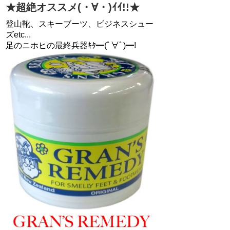
★超絶オススメ(・∀・)ｲｲ!!★
登山靴、スキーブーツ、ビジネスシュー
ズetc...
足のニホヒの最終兵器ｷﾀ━(ﾟ∀ﾟ)━!