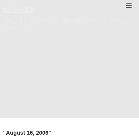
52回の週末
登山・錦川リバーカヤック・瀬戸内海シーカヤック・スキーな
どのブログ。
"
August 16, 2006
"