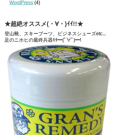
WordPress
(4)
★超絶オススメ(・∀・)ｲｲ!!★
登山靴、スキーブーツ、ビジネスシューズetc...
足のニホヒの最終兵器ｷﾀ━(ﾟ∀ﾟ)━!