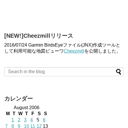
[NEW!]Cheezmillリリース
2016/07/24 Garmin BirdsEyeファイル(JNX)作成ツールと
して利用可能な地図ビューワ
Cheezmill
を公開しました。
カレンダー
August 2006
M
T
W
T
F
S
S
1
2
3
4
5
6
7
8
9
10
11
12
13