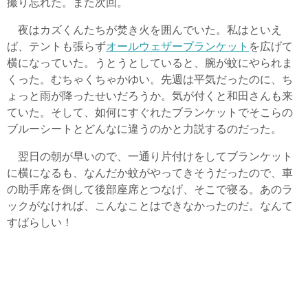
撮り忘れた。また次回。
夜はカズくんたちが焚き火を囲んでいた。私はといえ
ば、テントも張らず
オールウェザーブランケット
を広げて
横になっていた。うとうとしていると、腕が蚊にやられま
くった。むちゃくちゃかゆい。先週は平気だったのに、ち
ょっと雨が降ったせいだろうか。気が付くと和田さんも来
ていた。そして、如何にすぐれたブランケットでそこらの
ブルーシートとどんなに違うのかと力説するのだった。
翌日の朝が早いので、一通り片付けをしてブランケット
に横になるも、なんだか蚊がやってきそうだったので、車
の助手席を倒して後部座席とつなげ、そこで寝る。あのラ
ックがなければ、こんなことはできなかったのだ。なんて
すばらしい！