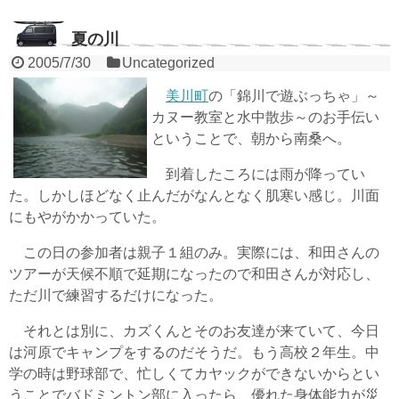
夏の川
2005/7/30
Uncategorized
美川町
の「錦川で遊ぶっちゃ」～
カヌー教室と水中散歩～のお手伝い
ということで、朝から南桑へ。
到着したころには雨が降ってい
た。しかしほどなく止んだがなんとなく肌寒い感じ。川面
にもやがかかっていた。
この日の参加者は親子１組のみ。実際には、和田さんの
ツアーが天候不順で延期になったので和田さんが対応し、
ただ川で練習するだけになった。
それとは別に、カズくんとそのお友達が来ていて、今日
は河原でキャンプをするのだそうだ。もう高校２年生。中
学の時は野球部で、忙しくてカヤックができないからとい
うことでバドミントン部に入ったら、優れた身体能力が災