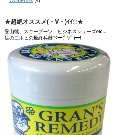
WordPress
(4)
★超絶オススメ(・∀・)ｲｲ!!★
登山靴、スキーブーツ、ビジネスシューズetc...
足のニホヒの最終兵器ｷﾀ━(ﾟ∀ﾟ)━!