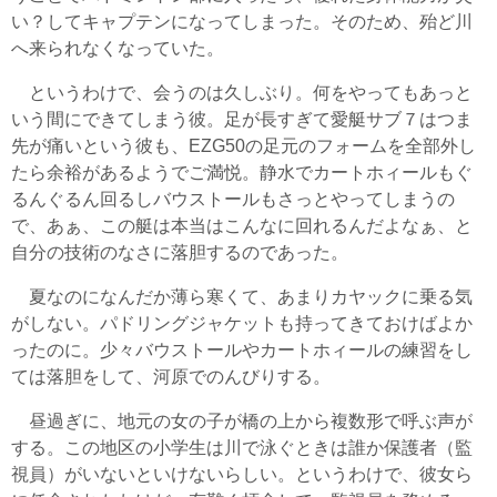
い？してキャプテンになってしまった。そのため、殆ど川
へ来られなくなっていた。
というわけで、会うのは久しぶり。何をやってもあっと
いう間にできてしまう彼。足が長すぎて愛艇サブ７はつま
先が痛いという彼も、EZG50の足元のフォームを全部外し
たら余裕があるようでご満悦。静水でカートホィールもぐ
るんぐるん回るしバウストールもさっとやってしまうの
で、あぁ、この艇は本当はこんなに回れるんだよなぁ、と
自分の技術のなさに落胆するのであった。
夏なのになんだか薄ら寒くて、あまりカヤックに乗る気
がしない。パドリングジャケットも持ってきておけばよか
ったのに。少々バウストールやカートホィールの練習をし
ては落胆をして、河原でのんびりする。
昼過ぎに、地元の女の子が橋の上から複数形で呼ぶ声が
する。この地区の小学生は川で泳ぐときは誰か保護者（監
視員）がいないといけないらしい。というわけで、彼女ら