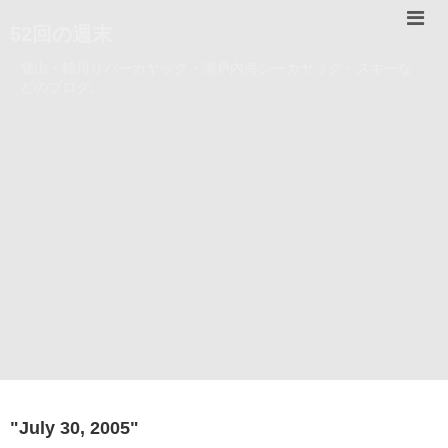
52回の週末
登山・錦川リバーカヤック・瀬戸内海シーカヤック・スキーな
どのブログ。
"
July 30, 2005
"