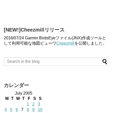
[NEW!]Cheezmillリリース
2016/07/24 Garmin BirdsEyeファイル(JNX)作成ツールと
して利用可能な地図ビューワ
Cheezmill
を公開しました。
カレンダー
July 2005
M
T
W
T
F
S
S
1
2
3
4
5
6
7
8
9
10