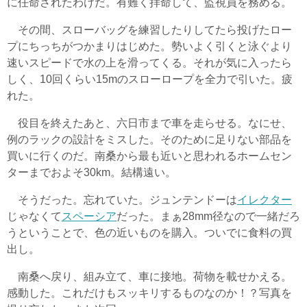
に任命されたわけだ。有難く拝命して、監視員を務める。
その間、スローバッグを練習したりしてたら投げたロー
プにちっちがつかまりはじめた。勢いよく引くと泳ぐより
速いスピードで水の上を滑ってくる。それが気に入ったら
しく、10回くらい15mのスローロープを全力で引いた。疲
れた。
役目を終えたあと、六日市まで車を走らせる。なにせ、
例のラックの設計をミスした。そのために足りない部品を
買いに行くのだ。南桑から最も近いと思われるホームセン
ターまでおよそ30km。結構遠い。
そうだった。忘れていた。ジュンテンドーは
イレクター
じゃなくて
スペーシア
だった。まぁ28mm径なので一緒だろ
うということで、色の近いものを購入。ついでに食料の買
出し。
南桑へ戻り、組み立て、車に接地。荷物を載せかえる。
感動した。これだけもスッキリするものなのか！？写真を