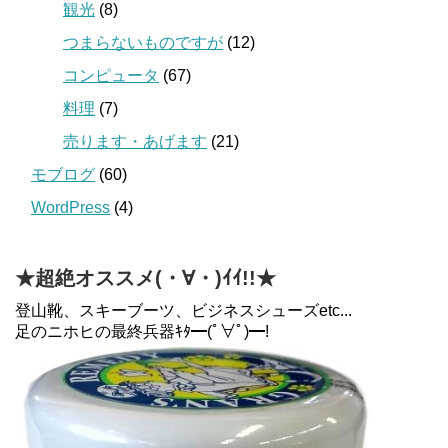
観光
(8)
つまらないものですが
(12)
コンピュータ
(67)
料理
(7)
売ります・あげます
(21)
モブログ
(60)
WordPress
(4)
★超絶オススメ(・∀・)ｲｲ!!★
登山靴、スキーブーツ、ビジネスシューズetc...
足のニホヒの最終兵器ｷﾀ━(ﾟ∀ﾟ)━!