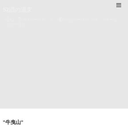
52回の週末
登山・錦川リバーカヤック・瀬戸内海シーカヤック・スキーな
どのブログ。
"
牛曳山
"