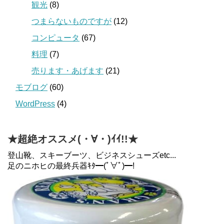
観光
(8)
つまらないものですが
(12)
コンピュータ
(67)
料理
(7)
売ります・あげます
(21)
モブログ
(60)
WordPress
(4)
★超絶オススメ(・∀・)ｲｲ!!★
登山靴、スキーブーツ、ビジネスシューズetc...
足のニホヒの最終兵器ｷﾀ━(ﾟ∀ﾟ)━!