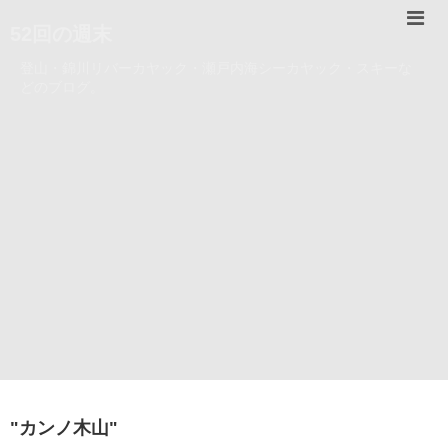
52回の週末
登山・錦川リバーカヤック・瀬戸内海シーカヤック・スキーな
どのブログ。
"
カンノ木山
"