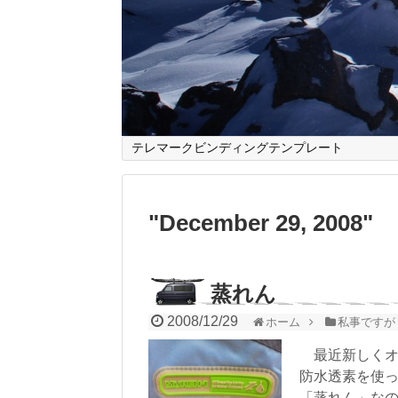
テレマークビンディングテンプレート
"
December 29, 2008
"
蒸れん
2008/12/29
ホーム
私事ですが
最近新しくオ
防水透素を使
「蒸れん」な