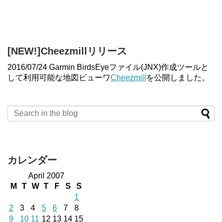
[NEW!]Cheezmillリリース
2016/07/24 Garmin BirdsEyeファイル(JNX)作成ツールと
して利用可能な地図ビューワ
Cheezmill
を公開しました。
カレンダー
April 2007
M
T
W
T
F
S
S
1
2
3
4
5
6
7
8
9
10
11
12
13
14
15