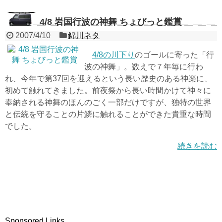
4/8 岩国行波の神舞 ちょびっと鑑賞
2007/4/10
錦川ネタ
4/8の川下り
のゴールに寄った「行
波の神舞」。数えで７年毎に行わ
れ、今年で第37回を迎えるという長い歴史のある神楽に、
初めて触れてきました。前夜祭から長い時間かけて神々に
奉納される神舞のほんのごく一部だけですが、独特の世界
と伝統を守ることの片鱗に触れることができた貴重な時間
でした。
続きを読む
Sponsored Links