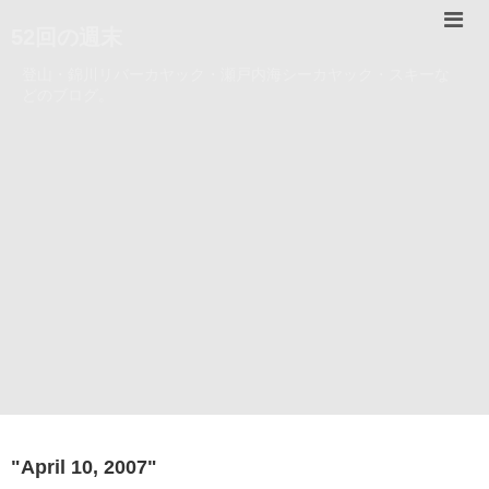
52回の週末
登山・錦川リバーカヤック・瀬戸内海シーカヤック・スキーな
どのブログ。
"
April 10, 2007
"