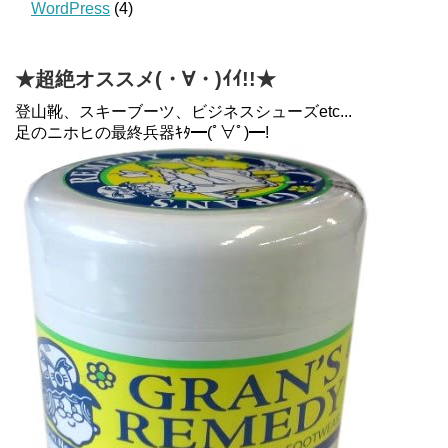
WordPress
(4)
★超絶オススメ(・∀・)ｲｲ!!★
登山靴、スキーブーツ、ビジネスシューズetc...
足のニホヒの最終兵器ｷﾀ━(ﾟ∀ﾟ)━!