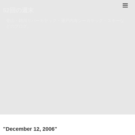
52回の週末
登山・錦川リバーカヤック・瀬戸内海シーカヤック・スキーな
どのブログ。
"
December 12, 2006
"