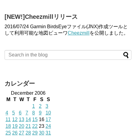
[NEW!]Cheezmillリリース
2016/07/24 Garmin BirdsEyeファイル(JNX)作成ツールと
して利用可能な地図ビューワ
Cheezmill
を公開しました。
カレンダー
December 2006
M
T
W
T
F
S
S
1
2
3
4
5
6
7
8
9
10
11
12
13
14
15
16
17
18
19
20
21
22
23
24
25
26
27
28
29
30
31