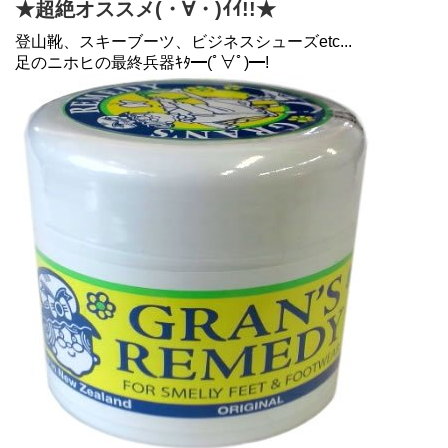
★超絶オススメ(・∀・)ｲｲ!!★
登山靴、スキーブーツ、ビジネスシューズetc...
足のニホヒの最終兵器ｷﾀ━(ﾟ∀ﾟ)━!