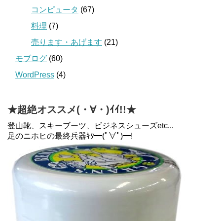
コンピュータ
(67)
料理
(7)
売ります・あげます
(21)
モブログ
(60)
WordPress
(4)
★超絶オススメ(・∀・)ｲｲ!!★
登山靴、スキーブーツ、ビジネスシューズetc...
足のニホヒの最終兵器ｷﾀ━(ﾟ∀ﾟ)━!