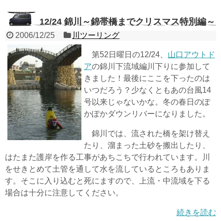
12/24 錦川～錦帯橋までクリスマス特別編～
2006/12/25
川ツーリング
第52日曜日の12/24、
山口アウトド
ア
の錦川下流域編川下りに参加して
きました！最後にここを下ったのは
いつだろう？少なくともあの台風14
号以来じゃないかな。冬の春日のぽ
かぽかダウンリバーになりました。
錦川では、流された橋を架け替え
たり、溜まった土砂を搬出したり、
はたまた護岸を作る工事があちこちで行われています。川
をせきとめて土管を通して水を流しているところもありま
す。そこに入り込むと死にますので、上流・中流域を下る
場合は十分に注意してください。
続きを読む