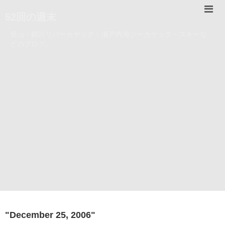
52回の週末
登山・錦川リバーカヤック・瀬戸内海シーカヤック・スキーな
どのブログ。
"
December 25, 2006
"