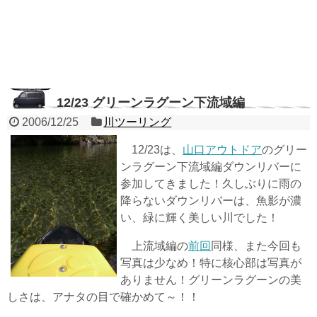
12/23 グリーンラグーン下流域編
2006/12/25
川ツーリング
12/23は、
山口アウトドア
のグリー
ンラグーン下流域編ダウンリバーに
参加してきました！久しぶりに雨の
降らないダウンリバーは、魚影が濃
い、緑に輝く美しい川でした！
上流域編の
前回
同様、また今回も
写真は少なめ！特に核心部は写真が
ありません！グリーンラグーンの美
しさは、アナタの目で確かめて～！！