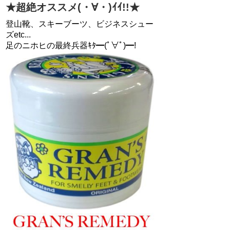
★超絶オススメ(・∀・)ｲｲ!!★
登山靴、スキーブーツ、ビジネスシュー
ズetc...
足のニホヒの最終兵器ｷﾀ━(ﾟ∀ﾟ)━!