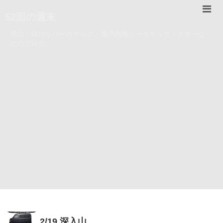
52回の週末
登山・錦川リバーカヤック・瀬戸内海シーカヤック・スキーな
どのブログ。
2/19 深入山