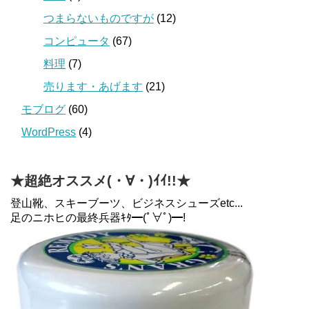
つまらないものですが
(12)
コンピュータ
(67)
料理
(7)
売ります・あげます
(21)
モブログ
(60)
WordPress
(4)
★超絶オススメ(・∀・)ｲｲ!!★
登山靴、スキーブーツ、ビジネスシューズetc...
足のニホヒの最終兵器ｷﾀ━(ﾟ∀ﾟ)━!