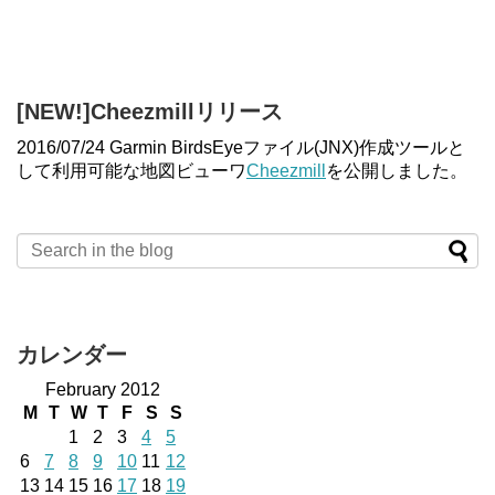
[NEW!]Cheezmillリリース
2016/07/24 Garmin BirdsEyeファイル(JNX)作成ツールと
して利用可能な地図ビューワ
Cheezmill
を公開しました。
カレンダー
February 2012
M
T
W
T
F
S
S
1
2
3
4
5
6
7
8
9
10
11
12
13
14
15
16
17
18
19