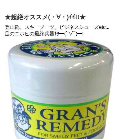
★超絶オススメ(・∀・)ｲｲ!!★
登山靴、スキーブーツ、ビジネスシューズetc...
足のニホヒの最終兵器ｷﾀ━(ﾟ∀ﾟ)━!