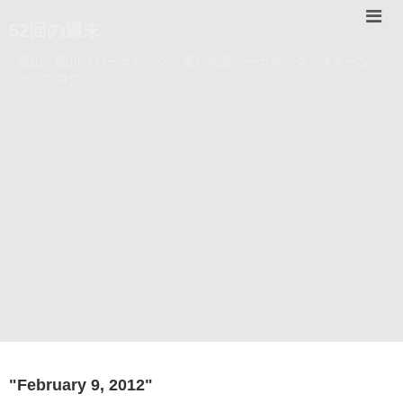
52回の週末
登山・錦川リバーカヤック・瀬戸内海シーカヤック・スキーな
どのブログ。
"
February 9, 2012
"