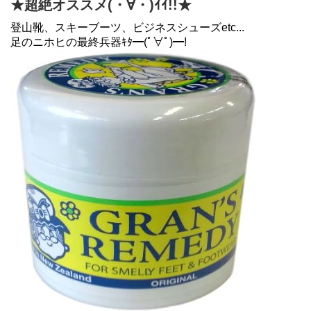
★超絶オススメ(・∀・)ｲｲ!!★
登山靴、スキーブーツ、ビジネスシューズetc...
足のニホヒの最終兵器ｷﾀ━(ﾟ∀ﾟ)━!