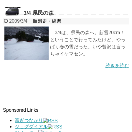
3/4 県民の森
2009/3/4
滑走・練習
3/4は、県民の森へ。新雪20cm！
ということで行ってみたけど。やっ
ぱり春の雪だった。いや贅沢は言っ
ちゃイケマセン。
続きを読む
Sponsored Links
漕ぎつながり
ジョグダイアル