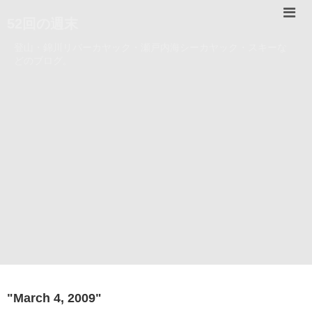
52回の週末
登山・錦川リバーカヤック・瀬戸内海シーカヤック・スキーな
どのブログ。
"
March 4, 2009
"