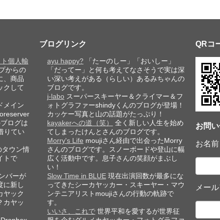
ブログリンク
QRコ
レット個人輸
ayu happy?
「たーのしー」「おいしー」
プからの
「だってー」と何も考えてなさそうで実は深
に、商品
い深い考えがある（らしい）あるみちゃんの
ックして
ブログです。
j-labo
スーパースキーヤー＆クライマー＆フ
ドメイン
ォトグラファーshindyくんのブログが登場！
eserver
カッケー写真と山の話題がたっぷり！
このブログは
kayakerへの道（笑）
全く新しい人生を始め
お問い
借りてい
てしまったけんとさんのブログです。
Morry's Life
moujiさん経由で出会ったMorry
お名前
のタウン情
さんのブログです。スノーボードや登山に幅
イトで
広く活動中です。息子さんの笑顔がまぶし
い！
ンバーが
Slow Time in BLUE
現在出演回数が最多にな
度に新し
ってきたシーカヤッカー・スキーヤー・マウ
メール
カヤック
ンテニアリストmoujiさんの行動の軌跡で
？カヤッ
す。
いいさ、これで
世界平和を愛するが世界征
ropbox
服を企むグルメカヤッカー・フォトグラファ