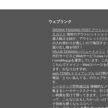
ウェブリンク
SIERRA TRADING POST アウト
入ガイド
海外のアウトレットショッ
個人輸入を紹介。アウトレットだけ
の入れ替わりが激しいので毎日チェ
掘り出し物をGET！
VALUE DOMAIN:バリュードメイン
代行サービスとWebサービスxrea / cor
/ coreblog.jpを運営しています。
こちらでドメイン・Webスペースを
ます。かなりおすすめ。
web TOWN トライアングル
山口県
報誌「とらいあんぐる」のウェブサ
す。
シーカヤック野塾練試会
積極的なメ
集まるシーカヤックスクール。行く
い刺激を受けて帰ってきます。シー
って、こんなにおもしろかったっけ
ク技術を磨くならココへ！
ドロップボックス
大事なデータは @D