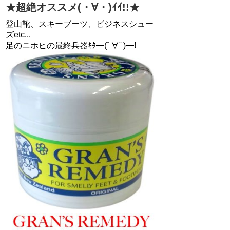
★超絶オススメ(・∀・)ｲｲ!!★
登山靴、スキーブーツ、ビジネスシュー
ズetc...
足のニホヒの最終兵器ｷﾀ━(ﾟ∀ﾟ)━!