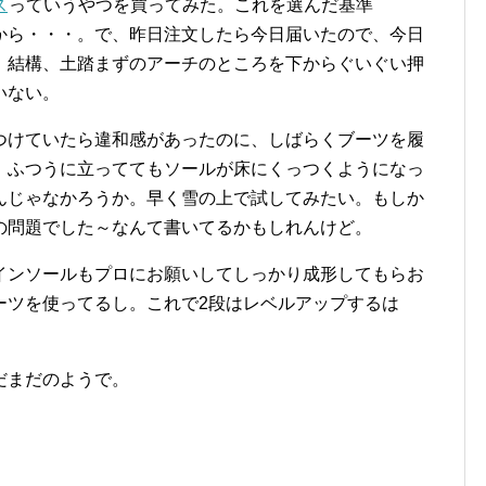
ス
っていうやつを買ってみた。これを選んだ基準
から・・・。で、昨日注文したら今日届いたので、今日
、結構、土踏まずのアーチのところを下からぐいぐい押
いない。
けていたら違和感があったのに、しばらくブーツを履
、ふつうに立っててもソールが床にくっつくようになっ
んじゃなかろうか。早く雪の上で試してみたい。もしか
の問題でした～なんて書いてるかもしれんけど。
ンソールもプロにお願いしてしっかり成形してもらお
ーツを使ってるし。これで2段はレベルアップするは
だまだのようで。