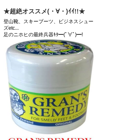
★超絶オススメ(・∀・)ｲｲ!!★
登山靴、スキーブーツ、ビジネスシュー
ズetc...
足のニホヒの最終兵器ｷﾀ━(ﾟ∀ﾟ)━!