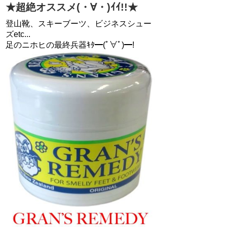
★超絶オススメ(・∀・)ｲｲ!!★
登山靴、スキーブーツ、ビジネスシュー
ズetc...
足のニホヒの最終兵器ｷﾀ━(ﾟ∀ﾟ)━!