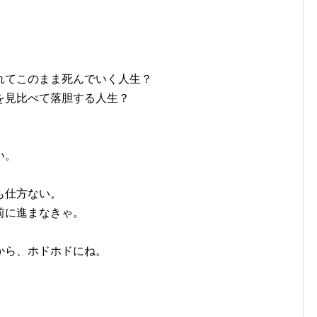
れてこのまま死んでいく人生？
を見比べて落胆する人生？
い。
も仕方ない。
前に進まなきゃ。
から、ホドホドにね。