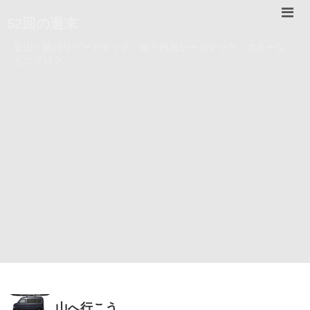
52回の週末
登山・錦川リバーカヤック・瀬戸内海シーカヤック・スキーな
どのブログ。
山へ行こう