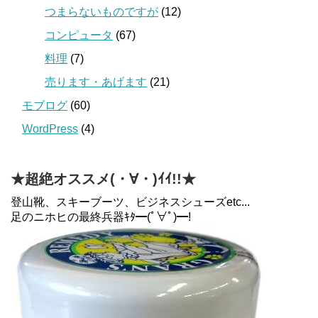
つまらないものですが
(12)
コンピュータ
(67)
料理
(7)
売ります・あげます
(21)
モブログ
(60)
WordPress
(4)
★超絶オススメ(・∀・)ｲｲ!!★
登山靴、スキーブーツ、ビジネスシューズetc...
足のニホヒの最終兵器ｷﾀ━(ﾟ∀ﾟ)━!