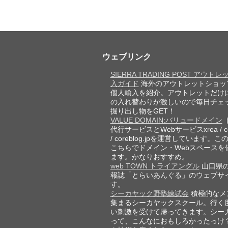
ウェブリンク
SIERRA TRADING POST アウト
入ガイド
海外のアウトレットショッ
個人輸入を紹介。アウトレットだけ
の入れ替わりが激しいので毎日チェ
掘り出し物をGET！
VALUE DOMAIN:バリュードメイン
代行サービスとWebサービスxrea / cor
/ coreblog.jpを運営しています。
こちらでドメイン・Webスペースを
ます。かなりおすすめ。
web TOWN トライアングル
山口県
報誌「とらいあんぐる」のウェブサ
す。
シーカヤック野塾練試会
積極的なメ
集まるシーカヤックスクール。行く
い刺激を受けて帰ってきます。シー
って、こんなにおもしろかったっけ