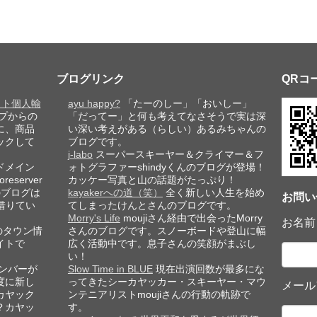
ブログリンク
QRコ
レット個人輸
ayu happy?
「たーのしー」「おいしー」
プからの
「だってー」と何も考えてなさそうで実は深
に、商品
い深い考えがある（らしい）あるみちゃんの
ックして
ブログです。
j-labo
スーパースキーヤー＆クライマー＆フ
ドメイン
ォトグラファーshindyくんのブログが登場！
eserver
カッケー写真と山の話題がたっぷり！
このブログは
kayakerへの道（笑）
全く新しい人生を始め
お問い
借りてい
てしまったけんとさんのブログです。
Morry's Life
moujiさん経由で出会ったMorry
お名前
のタウン情
さんのブログです。スノーボードや登山に幅
イトで
広く活動中です。息子さんの笑顔がまぶし
い！
ンバーが
Slow Time in BLUE
現在出演回数が最多にな
度に新し
ってきたシーカヤッカー・スキーヤー・マウ
メール
カヤック
ンテニアリストmoujiさんの行動の軌跡で
？カヤッ
す。