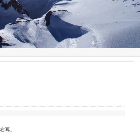
は右耳。
。