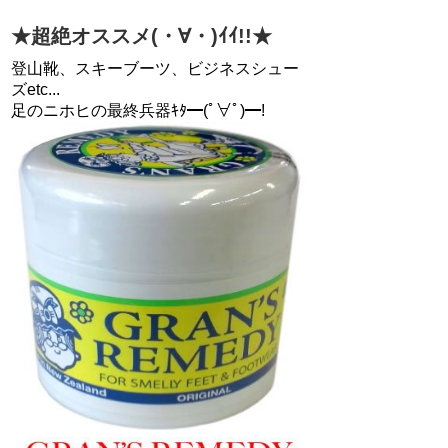
★超絶オススメ(・∀・)ｲｲ!!★
登山靴、スキーブーツ、ビジネスシュー
ズetc...
足のニホヒの最終兵器ｷﾀ━(ﾟ∀ﾟ)━!