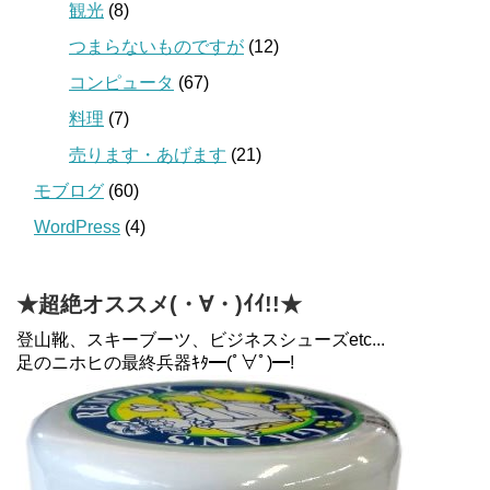
観光
(8)
つまらないものですが
(12)
コンピュータ
(67)
料理
(7)
売ります・あげます
(21)
モブログ
(60)
WordPress
(4)
★超絶オススメ(・∀・)ｲｲ!!★
登山靴、スキーブーツ、ビジネスシューズetc...
足のニホヒの最終兵器ｷﾀ━(ﾟ∀ﾟ)━!