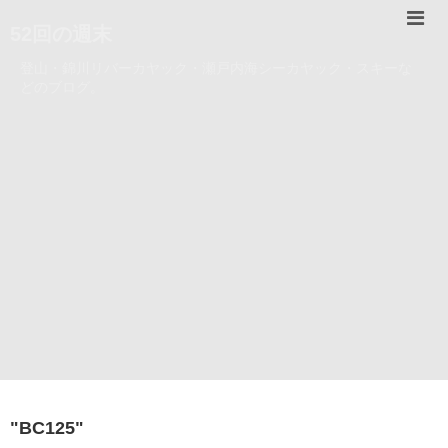
52回の週末
登山・錦川リバーカヤック・瀬戸内海シーカヤック・スキーな
どのブログ。
"
BC125
"