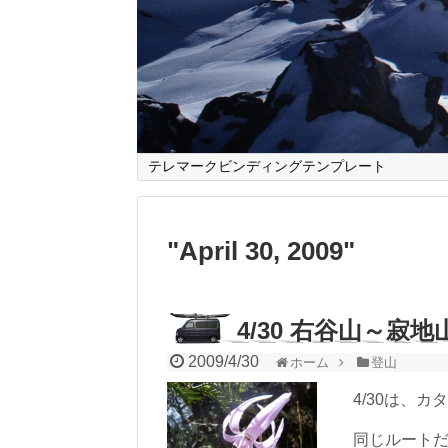
テレマークビンディングテンプレート
"
April 30, 2009
"
4/30 右谷山～寂
2009/4/30
ホーム
登山
4/30は、カ
同じルートだ