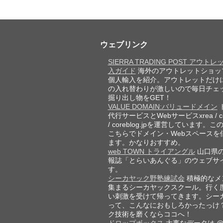
ウェブリンク
SIERRA TRADING POST アウト
入ガイド
海外のアウトレットショッ
個人輸入を紹介。アウトレットだけ
の入れ替わりが激しいので毎日チェ
掘り出し物をGET！
VALUE DOMAIN:バリュードメイン
代行サービスとWebサービスxrea / cor
/ coreblog.jpを運営しています。
こちらでドメイン・Webスペースを
ます。かなりおすすめ。
web TOWN トライアングル
山口県
報誌「とらいあんぐる」のウェブサ
す。
シーカヤック野塾練試会
積極的なメ
集まるシーカヤックスクール。行く
い刺激を受けて帰ってきます。シー
って、こんなにおもしろかったっけ
ク技術を磨くならココへ！
ドロップボックス
大事なデータは @D