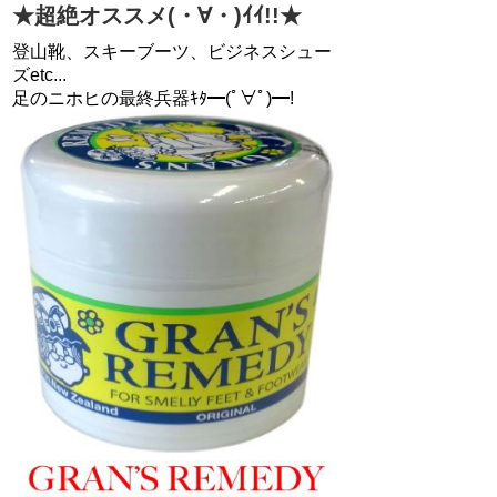
★超絶オススメ(・∀・)ｲｲ!!★
登山靴、スキーブーツ、ビジネスシュー
ズetc...
足のニホヒの最終兵器ｷﾀ━(ﾟ∀ﾟ)━!