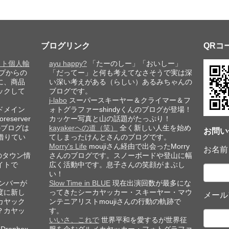
ブログリンク
QRコ
レット個人輸
ayu happy?
「たーのしー」「おいしー」
プからの
「だってー」と何も考えてなさそうで実は深
に、商品
い深い考えがある（らしい）あるみちゃんの
ックして
ブログです。
j-labo
スーパースキーヤー＆クライマー＆フ
ドメイン
ォトグラファーshindyくんのブログが登場！
eserver
カッケー写真と山の話題がたっぷり！
このブログは
kayakerへの道（笑）
全く新しい人生を始め
お問い
借りてい
てしまったけんとさんのブログです。
Morry's Life
moujiさん経由で出会ったMorry
お名前
のタウン情
さんのブログです。スノーボードや登山に幅
イトで
広く活動中です。息子さんの笑顔がまぶし
い！
ンバーが
Slow Time in BLUE
現在出演回数が最多にな
度に新し
ってきたシーカヤッカー・スキーヤー・マウ
メール
カヤック
ンテニアリストmoujiさんの行動の軌跡で
？カヤッ
す。
いいさ、これで
世界平和を愛するが世界征
ropbox
服を企むグルメカヤッカー・フォトグラファ