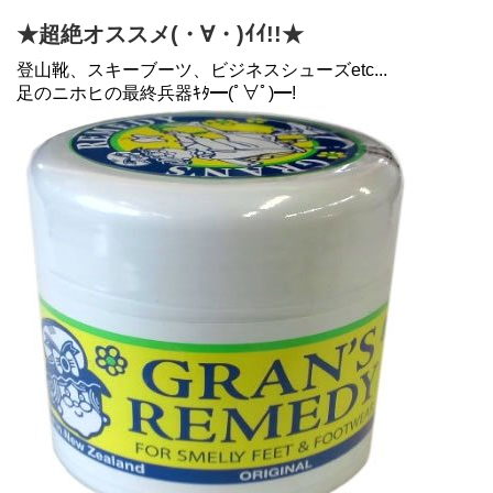
★超絶オススメ(・∀・)ｲｲ!!★
登山靴、スキーブーツ、ビジネスシューズetc...
足のニホヒの最終兵器ｷﾀ━(ﾟ∀ﾟ)━!