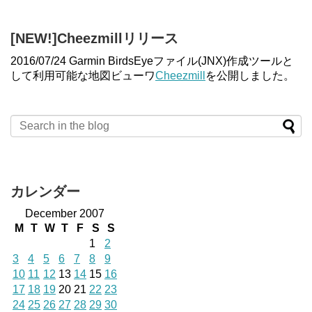
[NEW!]Cheezmillリリース
2016/07/24 Garmin BirdsEyeファイル(JNX)作成ツールと
して利用可能な地図ビューワ
Cheezmill
を公開しました。
カレンダー
December 2007
M
T
W
T
F
S
S
1
2
3
4
5
6
7
8
9
10
11
12
13
14
15
16
17
18
19
20
21
22
23
24
25
26
27
28
29
30