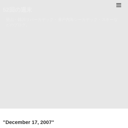
52回の週末
登山・錦川リバーカヤック・瀬戸内海シーカヤック・スキーな
どのブログ。
"
December 17, 2007
"