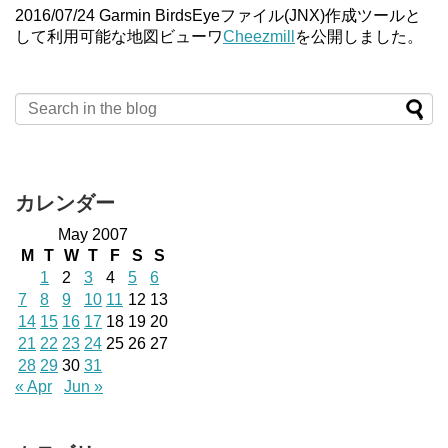
2016/07/24 Garmin BirdsEyeファイル(JNX)作成ツールと
して利用可能な地図ビューワ
Cheezmill
を公開しました。
カレンダー
May 2007
M
T
W
T
F
S
S
1
2
3
4
5
6
7
8
9
10
11
12
13
14
15
16
17
18
19
20
21
22
23
24
25
26
27
28
29
30
31
« Apr
Jun »