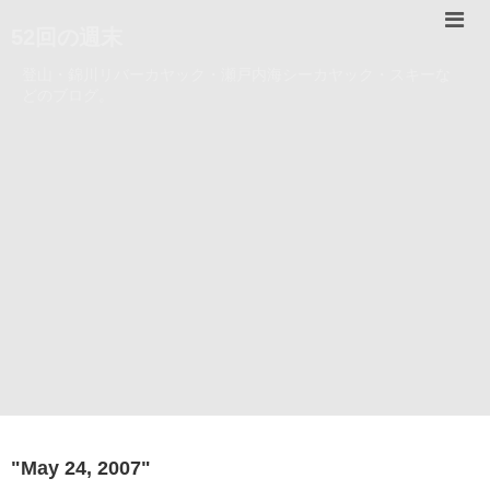
52回の週末
登山・錦川リバーカヤック・瀬戸内海シーカヤック・スキーな
どのブログ。
"
May 24, 2007
"