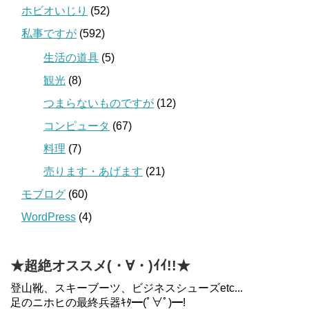
ホビオいじり
(52)
私事ですが
(592)
生活の道具
(5)
観光
(8)
つまらないものですが
(12)
コンピュータ
(67)
料理
(7)
売ります・あげます
(21)
モブログ
(60)
WordPress
(4)
★超絶オススメ(・∀・)ｲｲ!!★
登山靴、スキーブーツ、ビジネスシューズetc...
足のニホヒの最終兵器ｷﾀ━(ﾟ∀ﾟ)━!