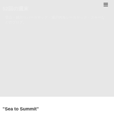
52回の週末
登山・錦川リバーカヤック・瀬戸内海シーカヤック・スキーな
どのブログ。
"
Sea to Summit
"