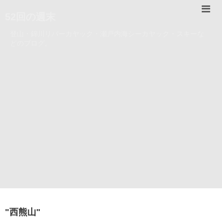
52回の週末
登山・錦川リバーカヤック・瀬戸内海シーカヤック・スキーな
どのブログ。
"
西熊山
"