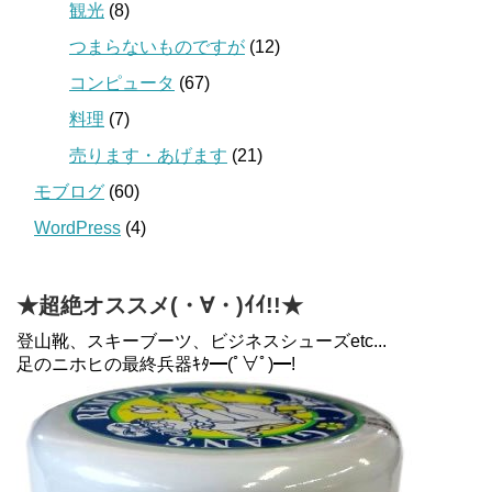
観光
(8)
つまらないものですが
(12)
コンピュータ
(67)
料理
(7)
売ります・あげます
(21)
モブログ
(60)
WordPress
(4)
★超絶オススメ(・∀・)ｲｲ!!★
登山靴、スキーブーツ、ビジネスシューズetc...
足のニホヒの最終兵器ｷﾀ━(ﾟ∀ﾟ)━!