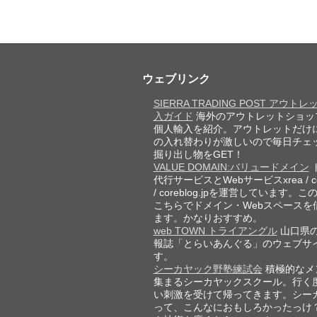
ウェブリンク
SIERRA TRADING POST アウト
入ガイド
海外のアウトレットショッ
個人輸入を紹介。アウトレットだけ
の入れ替わりが激しいので毎日チェ
掘り出し物をGET！
VALUE DOMAIN:バリュードメイン
代行サービスとWebサービスxrea / cor
/ coreblog.jpを運営しています。
こちらでドメイン・Webスペースを
ます。かなりおすすめ。
web TOWN トライアングル
山口県
報誌「とらいあんぐる」のウェブサ
す。
シーカヤック野塾練試会
積極的なメ
集まるシーカヤックスクール。行く
い刺激を受けて帰ってきます。シー
って、こんなにおもしろかったっけ