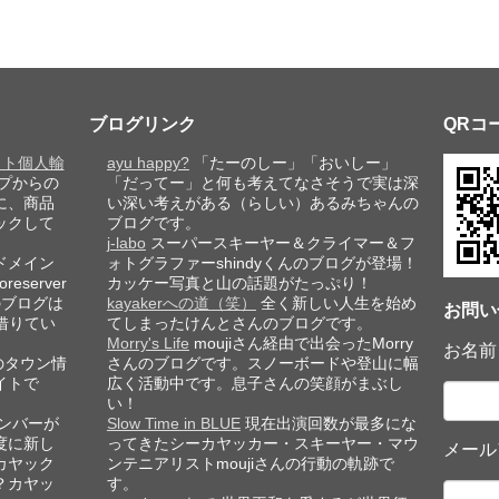
ブログリンク
QRコ
レット個人輸
ayu happy?
「たーのしー」「おいしー」
プからの
「だってー」と何も考えてなさそうで実は深
に、商品
い深い考えがある（らしい）あるみちゃんの
ックして
ブログです。
j-labo
スーパースキーヤー＆クライマー＆フ
ドメイン
ォトグラファーshindyくんのブログが登場！
eserver
カッケー写真と山の話題がたっぷり！
このブログは
kayakerへの道（笑）
全く新しい人生を始め
お問い
借りてい
てしまったけんとさんのブログです。
Morry's Life
moujiさん経由で出会ったMorry
お名前
のタウン情
さんのブログです。スノーボードや登山に幅
イトで
広く活動中です。息子さんの笑顔がまぶし
い！
ンバーが
Slow Time in BLUE
現在出演回数が最多にな
度に新し
ってきたシーカヤッカー・スキーヤー・マウ
メール
カヤック
ンテニアリストmoujiさんの行動の軌跡で
？カヤッ
す。