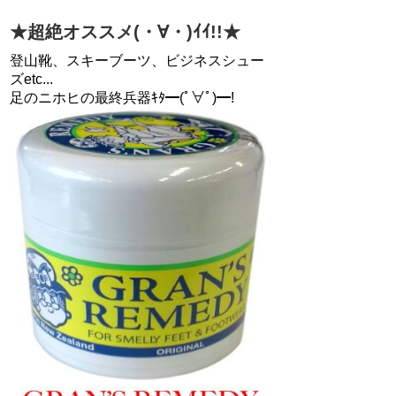
★超絶オススメ(・∀・)ｲｲ!!★
登山靴、スキーブーツ、ビジネスシュー
ズetc...
足のニホヒの最終兵器ｷﾀ━(ﾟ∀ﾟ)━!